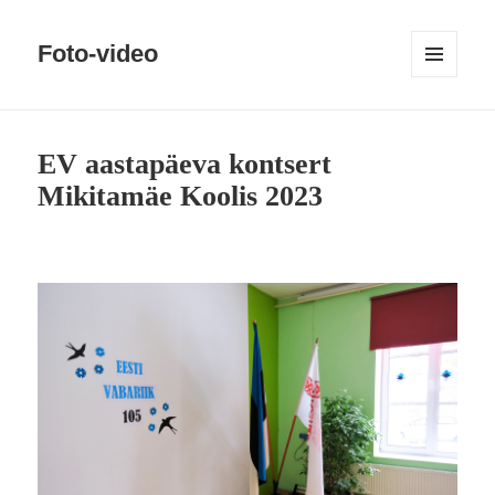
Foto-video
MENÜÜ
JA
MOODULID
EV aastapäeva kontsert
Mikitamäe Koolis 2023