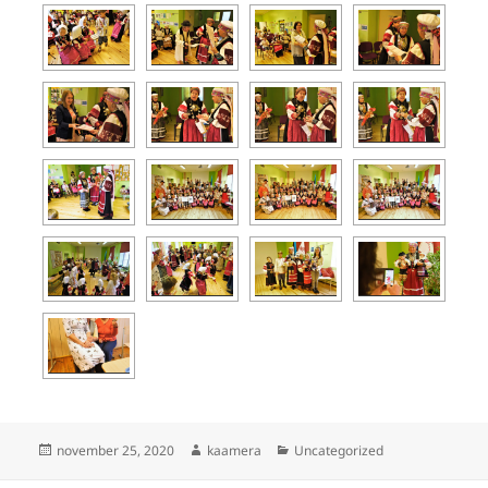
Postitatud
Autor
Rubriigid
november 25, 2020
kaamera
Uncategorized