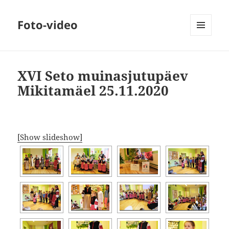
Foto-video
MENÜÜ
JA
MOODULID
XVI Seto muinasjutupäev
Mikitamäel 25.11.2020
[Show slideshow]