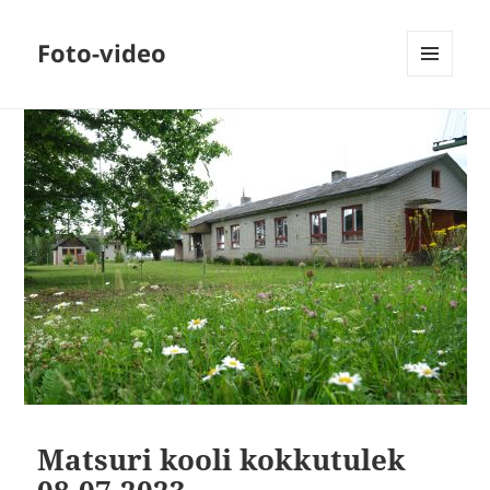
Foto-video
MENÜÜ
JA
MOODULID
Matsuri kooli kokkutulek