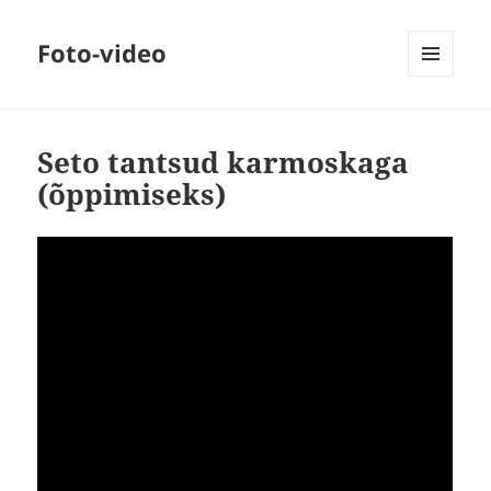
Foto-video
MENÜÜ
JA
MOODULID
Seto tantsud karmoskaga
(õppimiseks)