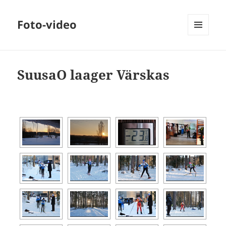
Foto-video
MENÜÜ
JA
MOODULID
SuusaO laager Värskas