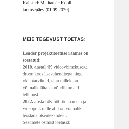
Kaitstud: Mikitamäe Kooli
tarkusepäev (01.09.2020)
MEIE TEGEVUST TOETAS:
Leader projektitoetuse raames on
soetatud:
2018. aastal
4K videovõimekusega
droon koos lisavahenditega ning
videotarvikuid, tänu millele on
võimalik täita ka nõudlikumaid
tellimusi.
2022. aastal
4K hübriidkaamera ja
videopult, mille abil on võimalik
teostada otseülekandeid.
Seadmete ostmist toetasid: