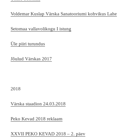
Voldemar Kuslap Värska Sanatooriumi kohvikus Lahe
Setomaa vallavolikogu I istung
Üle piiri turundus
Jõulud Värskas 2017
2018
Värska staadion 24.03.2018
Peko Kevad 2018 reklaam
XXVII PEKO KEVAD 2018 – 2. päev