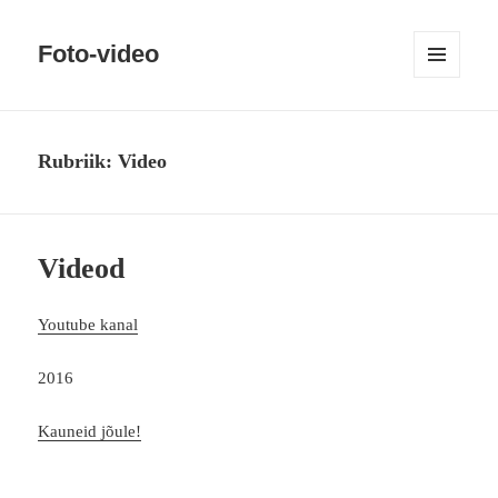
Foto-video
MENÜÜ
JA
MOODULID
Rubriik:
Video
Videod
Youtube kanal
2016
Kauneid jõule!