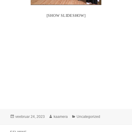
[SHOW SLIDESHOW]
Postitatud
Autor
Rubriigid
veebruar 24, 2023
kaamera
Uncategorized
Navigeerimine