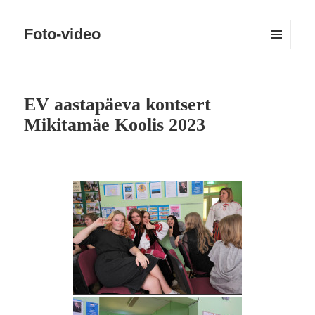
Foto-video
MENÜÜ
JA
MOODULID
EV aastapäeva kontsert
Mikitamäe Koolis 2023