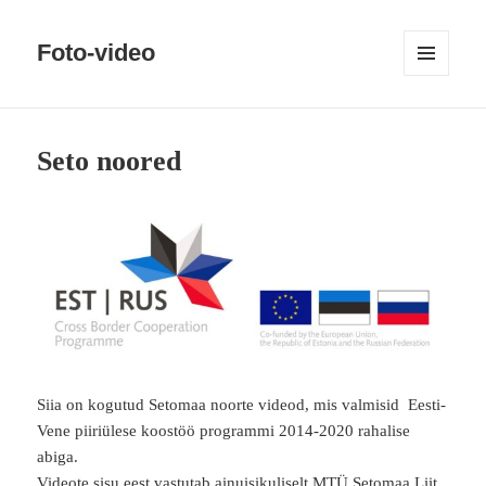
Foto-video
MENÜÜ
JA
MOODULID
Seto noored
Siia on kogutud Setomaa noorte videod, mis valmisid
Eesti-
Vene piiriülese koostöö programmi 2014-2020 rahalise
abiga.
Videote sisu eest vastutab ainuisikuliselt MTÜ Setomaa Liit