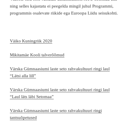
ning selles kajastatu ei peegelda mingil juhul Programmi,
programmis osalevate riikide ega Euroopa Liidu seisukohti.
Väiko Kuningriik 2020
Mikitamäe Kooli talverõõmud
Värska Gümnaasiumi laste seto rahvakultuuri ringi laul
“Lätsi alla lill”
Värska Gümnaasiumi laste seto rahvakultuuri ringi laul
“Laul läts läbi Setomaa”
Värska Gümnaasiumi laste seto rahvakultuuri ringi
tantsuõpetused