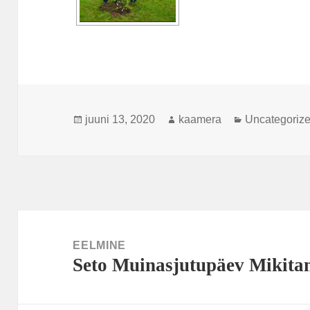
Postitatud
Autor
Rubriigid
juuni 13, 2020
kaamera
Uncategoriz
Navigeerimine
EELMINE
Seto Muinasjutupäev Mikita
Eelmine
postitus: