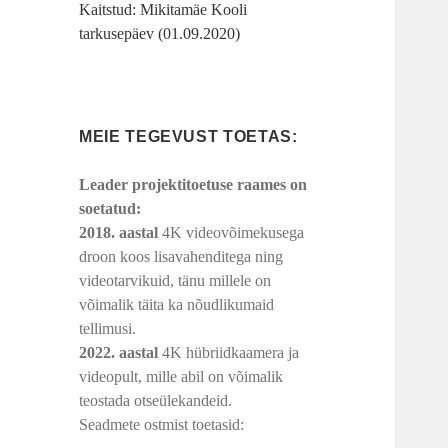
Kaitstud: Mikitamäe Kooli
tarkusepäev (01.09.2020)
MEIE TEGEVUST TOETAS:
Leader projektitoetuse raames on
soetatud:
2018. aastal
4K videovõimekusega
droon koos lisavahenditega ning
videotarvikuid, tänu millele on
võimalik täita ka nõudlikumaid
tellimusi.
2022. aastal
4K hübriidkaamera ja
videopult, mille abil on võimalik
teostada otseülekandeid.
Seadmete ostmist toetasid: