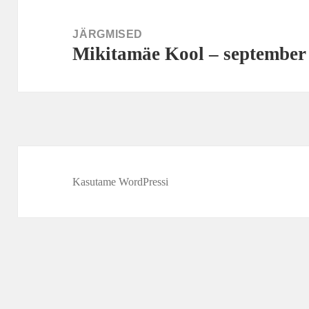
JÄRGMISED
Mikitamäe Kool – september
Järgmine
postitus:
Kasutame WordPressi