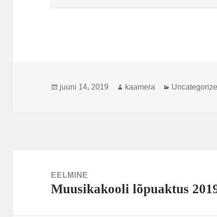
Postitatud
Autor
Rubriigid
juuni 14, 2019
kaamera
Uncategoriz
Navigeerimine
EELMINE
Muusikakooli lõpuaktus 201
Eelmine
postitus: