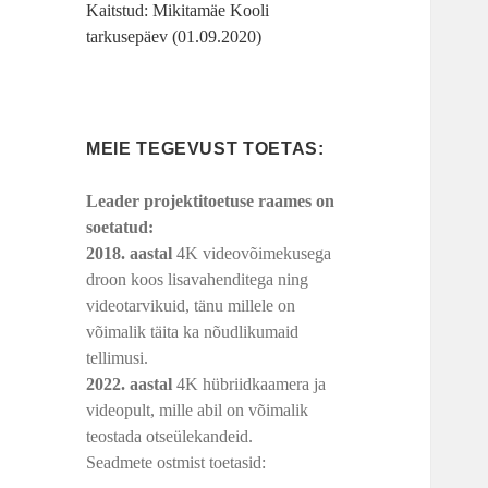
Kaitstud: Mikitamäe Kooli
tarkusepäev (01.09.2020)
MEIE TEGEVUST TOETAS:
Leader projektitoetuse raames on
soetatud:
2018. aastal
4K videovõimekusega
droon koos lisavahenditega ning
videotarvikuid, tänu millele on
võimalik täita ka nõudlikumaid
tellimusi.
2022. aastal
4K hübriidkaamera ja
videopult, mille abil on võimalik
teostada otseülekandeid.
Seadmete ostmist toetasid: