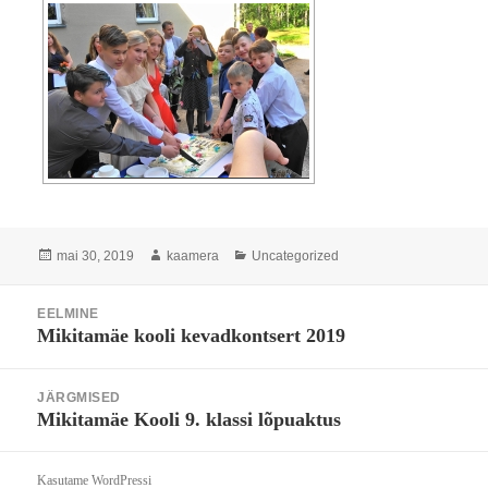
Postitatud
Autor
Rubriigid
mai 30, 2019
kaamera
Uncategorized
Navigeerimine
EELMINE
Mikitamäe kooli kevadkontsert 2019
Eelmine
postitus:
JÄRGMISED
Mikitamäe Kooli 9. klassi lõpuaktus
Järgmine
postitus:
Kasutame WordPressi