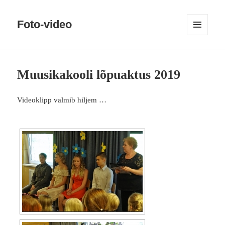
Foto-video
MENÜÜ
JA
MOODULID
Muusikakooli lõpuaktus 2019
Videoklipp valmib hiljem …